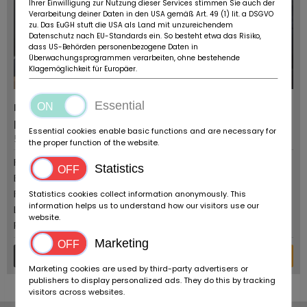
Ihrer Einwilligung zur Nutzung dieser Services stimmen Sie auch der
Verarbeitung deiner Daten in den USA gemäß Art. 49 (1) lit. a DSGVO
zu. Das EuGH stuft die USA als Land mit unzureichendem
Datenschutz nach EU-Standards ein. So besteht etwa das Risiko,
dass US-Behörden personenbezogene Daten in
Überwachungsprogrammen verarbeiten, ohne bestehende
Klagemöglichkeit für Europäer.
motorido GmbH
Essential
PSČ/Poloha:
Adresa:
Essential cookies enable basic functions and are necessary for
58513 Lüdenscheid
Mühlhagener Weg 12
the proper function of the website.
Ford (USA)
Statistics
BMW
Ferrari
Statistics cookies collect information anonymously. This
information helps us to understand how our visitors use our
Lamborghini
website.
Porsche
Marketing
Viac detailov
Poslať žiadosť
Marketing cookies are used by third-party advertisers or
publishers to display personalized ads. They do this by tracking
visitors across websites.